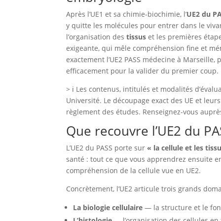
Après l’UE1 et sa chimie-biochimie, l’
UE2 du P
y quitte les molécules pour entrer dans le viva
l’organisation des
tissus
et les premières éta
exigeante, qui mêle compréhension fine et mé
exactement l’UE2 PASS médecine à Marseille, po
efficacement pour la valider du premier coup.
> ℹ️ Les contenus, intitulés et modalités d’éval
Université. Le découpage exact des UE et leurs
règlement des études. Renseignez-vous auprès d
Que recouvre l’UE2 du PAS
L’UE2 du PASS porte sur
« la cellule et les tiss
santé : tout ce que vous apprendrez ensuite e
compréhension de la cellule vue en UE2.
Concrètement, l’UE2 articule trois grands dom
La biologie cellulaire
— la structure et le fo
L’histologie
— l’organisation des cellules en 