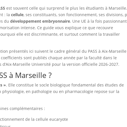
ASS
est souvent celle qui surprend le plus les étudiants à Marseille
nt : la
cellule
, ses constituants, son fonctionnement, ses divisions, 
pes du
développement embryonnaire
. Une UE à la fois passionnant
morisation intense. Ce guide vous explique ce que recouvre
urquoi elle est discriminante, et surtout comment la travailler
uation présentés ici suivent le cadre général du PASS à Aix-Marseille
 coefficients sont publiés chaque année par la faculté dans le
’Aix-Marseille Université pour la version officielle 2026-2027.
S à Marseille ?
us »
. Elle constitue le socle biologique fondamental des études de
n physiologie, en pathologie ou en pharmacologie repose sur la
aines complémentaires :
nctionnement de la cellule eucaryote
tissus