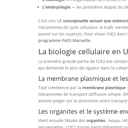
L’embryologie
— les premières étapes du d
C’est une UE
conceptuelle autant que mémori
mécanismes (le cycle cellulaire, le trafic mem
jouent sur les nuances. Pour situer l’UE2 dan
programme PASS Marseille
.
La biologie cellulaire en 
La première grande partie de l’UE2 est consac
qui demande le plus de rigueur dans la com
La membrane plasmique et le
Tout commence par la
membrane plasmique
:
mécanismes de transport (diffusion simple, diff
aiment piéger sur la distinction entre transport
Les organites et le système 
Vient ensuite l’étude des
organites
: noyau, ré
peroxysomes. L’UE2 insiste particulièrement s