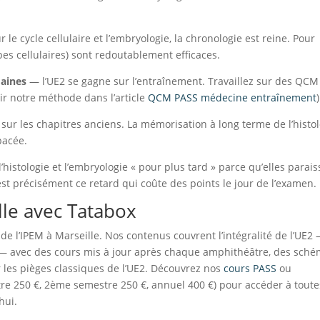
le cycle cellulaire et l’embryologie, la chronologie est reine. Pour
types cellulaires) sont redoutablement efficaces.
maines
— l’UE2 se gagne sur l’entraînement. Travaillez sur des QCM
oir notre méthode dans l’article
QCM PASS médecine entraînement
)
ur les chapitres anciens. La mémorisation à long terme de l’histol
pacée.
’histologie et l’embryologie « pour plus tard » parce qu’elles parai
est précisément ce retard qui coûte des points le jour de l’examen.
lle avec Tatabox
e l’IPEM à Marseille. Nos contenus couvrent l’intégralité de l’UE2
 avec des cours mis à jour après chaque amphithéâtre, des sch
 les pièges classiques de l’UE2. Découvrez nos
cours PASS
ou
re 250 €, 2ème semestre 250 €, annuel 400 €) pour accéder à toute
hui.