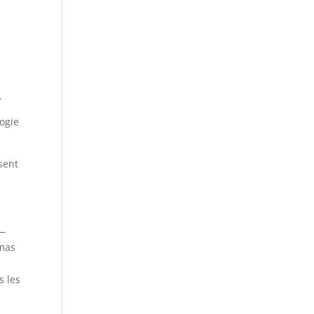
.
ogie
ssent
 —
émas
s les