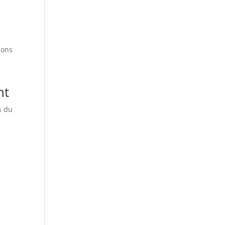
ions
nt
s du