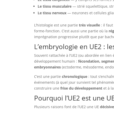
Le tissu musculaire
— strié squelettique, str
Le tissu nerveux
— neurones et cellules glia
L’histologie est une partie
très visuelle
: il fau
forme-fonction. C’est aussi une partie où la
rég
imprégnation progressive plutôt que par bach
L’embryologie en UE2 : l
Souvent rattachée à l’UE2 (ou abordée en lien étr
développement humain :
fécondation, segment
embryonnaires
(ectoderme, mésoderme, endo
C’est une partie
chronologique
: tout s’enchaî
événements (à quel jour survient tel phénomène
construire une
frise du développement
et à l
Pourquoi l’UE2 est une UE
Plusieurs raisons font de l’UE2 une UE
décisiv