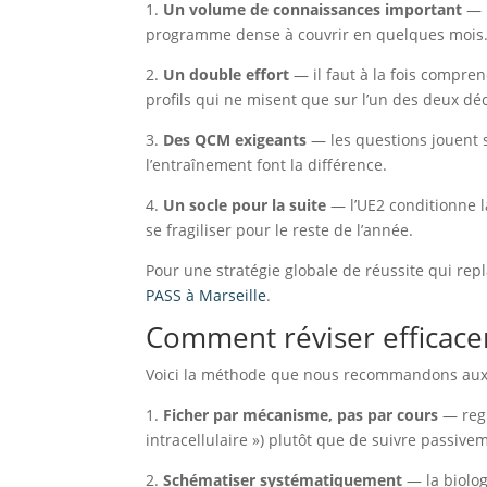
1.
Un volume de connaissances important
— b
programme dense à couvrir en quelques mois
2.
Un double effort
— il faut à la fois compr
profils qui ne misent que sur l’un des deux dé
3.
Des QCM exigeants
— les questions jouent su
l’entraînement font la différence.
4.
Un socle pour la suite
— l’UE2 conditionne l
se fragiliser pour le reste de l’année.
Pour une stratégie globale de réussite qui rep
PASS à Marseille
.
Comment réviser efficac
Voici la méthode que nous recommandons aux é
1.
Ficher par mécanisme, pas par cours
— regr
intracellulaire ») plutôt que de suivre passive
2.
Schématiser systématiquement
— la biologi