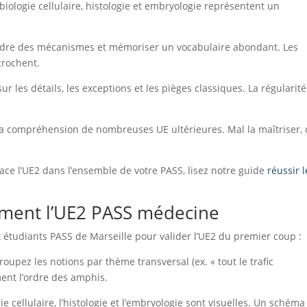
iologie cellulaire, histologie et embryologie représentent un
.
endre des mécanismes et mémoriser un vocabulaire abondant. Les
crochent.
r les détails, les exceptions et les pièges classiques. La régularité
a compréhension de nombreuses UE ultérieures. Mal la maîtriser, c
lace l’UE2 dans l’ensemble de votre PASS, lisez notre guide
réussir l
ement l’UE2 PASS médecine
tudiants PASS de Marseille pour valider l’UE2 du premier coup :
oupez les notions par thème transversal (ex. « tout le trafic
ment l’ordre des amphis.
e cellulaire, l’histologie et l’embryologie sont visuelles. Un schéma