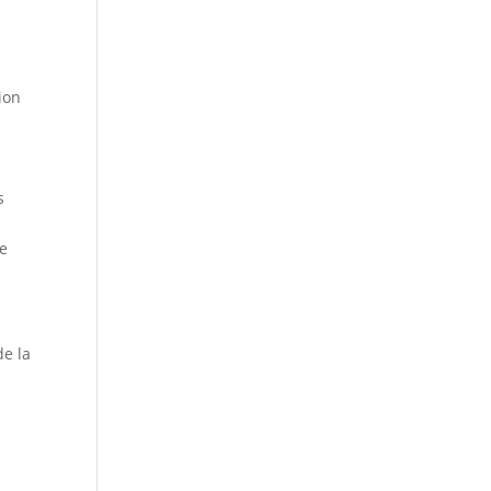
sion
s
ce
de la