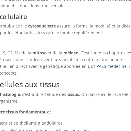
ssique des questions transversales.
cellulaire
crotubules : le
cytosquelette
assure la forme, la mobilité et la divi
par les étudiants, alors qu’elle tombe régulièrement.
 S, G2, M), de la
mitose
et de la
méiose
. C’est l’un des chapitres le
îtrisées dans l’ordre, avec leurs points de contrôle. Une bonne
nt le lien direct avec la génétique abordée en
UE1 PASS médecine
, 
 concepts.
ellules aux tissus
’
histologie
, c’est-à-dire l’étude des
tissus
. On passe ici de l’échelle 
’organisme.
tre tissus fondamentaux
:
ent et épithéliums glandulaires
cialisées (tissu adipeux, cartilage, os, sang)