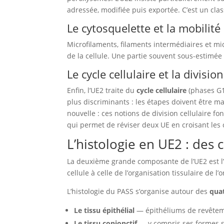
adressée, modifiée puis exportée. C’est un cla
Le cytosquelette et la mobilité 
Microfilaments, filaments intermédiaires et mi
de la cellule. Une partie souvent sous-estimée 
Le cycle cellulaire et la division
Enfin, l’UE2 traite du
cycle cellulaire
(phases G1,
plus discriminants : les étapes doivent être ma
nouvelle : ces notions de division cellulaire fo
qui permet de réviser deux UE en croisant les
L’histologie en UE2 : des c
La deuxième grande composante de l’UE2 est l
cellule à celle de l’organisation tissulaire de l
L’histologie du PASS s’organise autour des
qua
Le tissu épithélial
— épithéliums de revêtem
Le tissu conjonctif
— y compris ses formes spé