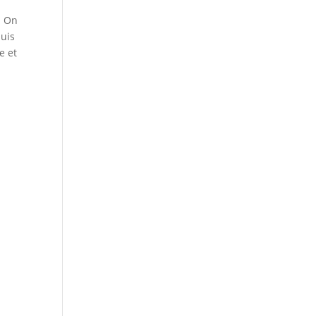
. On
puis
e et