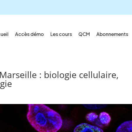
ueil
Accès démo
Les cours
QCM
Abonnements
rseille : biologie cellulaire,
gie