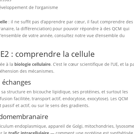
éveloppement de l’organisme
elle
: il ne suffit pas d’apprendre par cœur, il faut comprendre des
branaire, la différenciation) pour pouvoir répondre à des QCM qui
s l’ensemble de votre année, consultez notre vue d’ensemble du
UE2 : comprendre la cellule
rée à la
biologie cellulaire
. C’est le cœur scientifique de l’UE, et la p
préhension des mécanismes.
s échanges
 sa structure en bicouche lipidique, ses protéines, et surtout les
usion facilitée, transport actif, endocytose, exocytose). Les QCM
 passif et actif, ou sur le sens des gradients.
endomembranaire
ticulum endoplasmique, appareil de Golgi, mitochondries, lysosome
ur le
trafic intracellulaire
— comment une protéine est synthétisée